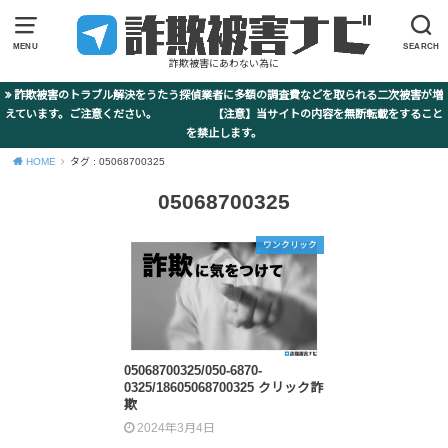
MENU
SEARCH
詐欺被害にあわない為に
詐欺被害のトラブル解決をうたう探偵業者に多額の調査費などを取られる二次被害が増
えています。ご注意ください。 【注意】当サイトの内容を無断転載をすること
を禁止します。
HOME
タグ : 05068700325
05068700325
ワンクリック
05068700325/050-6870-
0325/18605068700325 クリック詐
欺
2024年3月4日