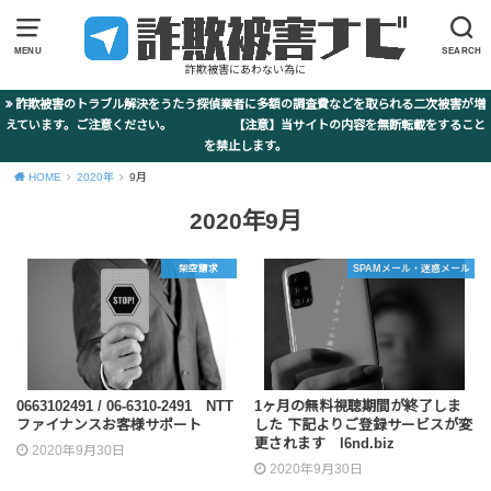
MENU
SEARCH
詐欺被害にあわない為に
詐欺被害のトラブル解決をうたう探偵業者に多額の調査費などを取られる二次被害が増
えています。ご注意ください。 【注意】当サイトの内容を無断転載をすること
を禁止します。
HOME
2020年
9月
2020年9月
架空請求
SPAMメール・迷惑メール
0663102491 / 06-6310-2491 NTT
1ヶ月の無料視聴期間が終了しま
ファイナンスお客様サポート
した 下記よりご登録サービスが変
更されます l6nd.biz
2020年9月30日
2020年9月30日