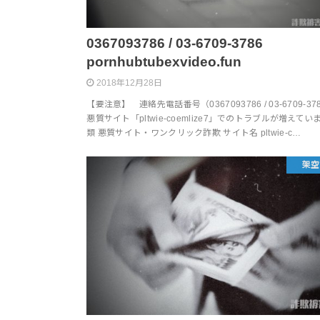
0367093786 / 03-6709-3786
pornhubtubexvideo.fun
2018年12月28日
【要注意】 連絡先電話番号（0367093786 / 03-6709-37
悪質サイト「pltwie-coemlize7」でのトラブルが増えてい
類 悪質サイト・ワンクリック詐欺 サイト名 pltwie-c…
架空