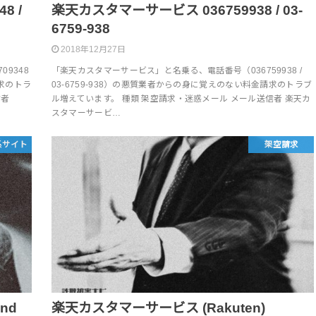
8 /
楽天カスタマーサービス 036759938 / 03-
6759-938
2018年12月27日
09348
「楽天カスタマーサービス」と名乗る、電話番号（036759938 /
請求のトラ
03-6759-938）の悪質業者からの身に覚えのない料金請求のトラブ
信者
ル増えています。 種類 架空請求・迷惑メール メール送信者 楽天カ
スタマーサービ…
系サイト
架空請求
and
楽天カスタマーサービス (Rakuten)