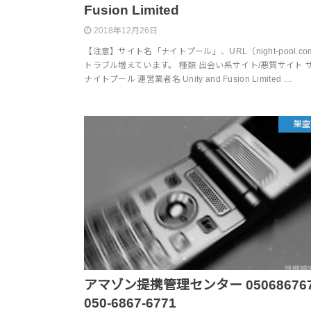
Fusion Limited
2018年12月26日
【注意】サイト名「ナイトプール」、URL（night-pool.c
トラブル増えています。 種類 出会い系サイト/悪質サイト 
ナイトプール 運営業者名 Unity and Fusion Limited …
架空
アマゾン提携管理センター 0506867677
050-6867-6771