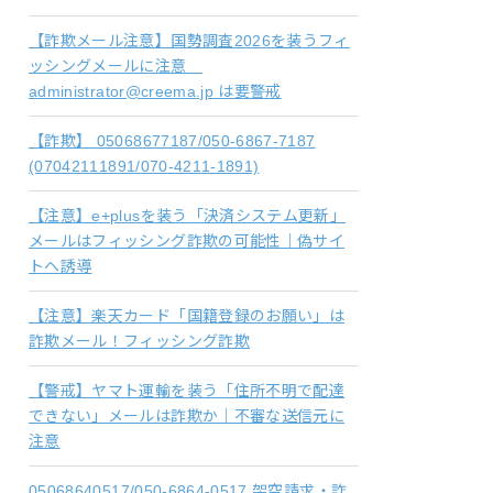
【詐欺メール注意】国勢調査2026を装うフィ
ッシングメールに注意
administrator@creema.jp は要警戒
【詐欺】 05068677187/050-6867-7187
(07042111891/070-4211-1891)
【注意】e+plusを装う「決済システム更新」
メールはフィッシング詐欺の可能性｜偽サイ
トへ誘導
【注意】楽天カード「国籍登録のお願い」は
詐欺メール！フィッシング詐欺
【警戒】ヤマト運輸を装う「住所不明で配達
できない」メールは詐欺か｜不審な送信元に
注意
05068640517/050-6864-0517 架空請求・詐