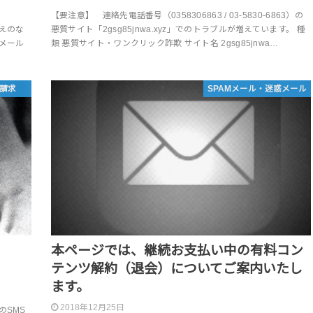
【要注意】 連絡先電話番号（0358306863 / 03-5830-6863）の
覚えのな
悪質サイト「2gsg85jnwa.xyz」でのトラブルが増えています。 種
メール
類 悪質サイト・ワンクリック詐欺 サイト名 2gsg85jnwa…
請求
SPAMメール・迷惑メール
本ページでは、継続お支払い中の有料コン
テンツ解約（退会）についてご案内いたし
ます。
2018年12月25日
らのSMS