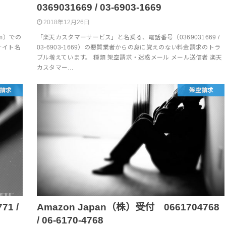
0369031669 / 03-6903-1669​ ​
2018年12月26日
om）での
「楽天カスタマーサービス」と名乗る、電話番号（0369031669 /
サイト名
03-6903-1669​）の悪質業者からの身に覚えのない料金請求のトラ
ブル増えています。 種類 架空請求・迷惑メール メール送信者 楽天
カスタマー…
請求
架空請求
1 /
Amazon Japan（株）受付 0661704768
/ 06-6170-4768