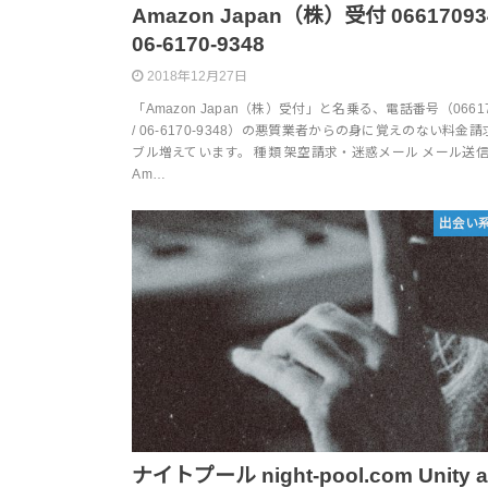
Amazon Japan（株）受付 066170934
06-6170-9348
2018年12月27日
「Amazon Japan（株）受付」と名乗る、電話番号（06617
/ 06-6170-9348）の悪質業者からの身に覚えのない料金
ブル増えています。 種類 架空請求・迷惑メール メール送
Am…
出会い
ナイトプール night-pool.com Unity 