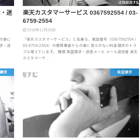
請求・迷
楽天カスタマーサービス 0367592554 / 03-
6759-2554
2018年12月28日
らの身に
「楽天カスタマーサービス」と名乗る、電話番号（0367592554 /
求・迷
03-6759-2554）の悪質業者からの身に覚えのない料金請求のトラ
…
ブル増えています。 種類 架空請求・迷惑メール メール送信者 楽天
カスタマーサ…
請求
架空請求