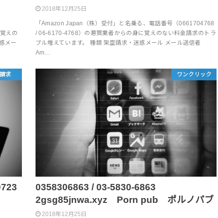
2018年12月25日
「Amazon Japan（株）受付」と名乗る、電話番号（0661704768
身に覚えの
/ 06-6170-4768）の悪質業者からの身に覚えのない料金請求のトラ
惑メー
ブル増えています。 種類 架空請求・迷惑メール メール送信者
Am…
請求
ワンクリック
723
0358306863 / 03-5830-6863
2gsg85jnwa.xyz Porn pub ポルノパブ
2018年12月25日