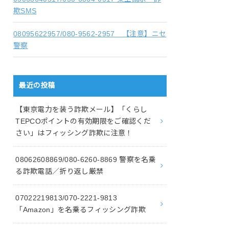
欺SMS
08095622957/080-9562-2957 【注意】ニセ
警察
最近の投稿
【東京電力を装う詐欺メール】「くらし
TEPCOポイントの有効期限をご確認くだ
さい」はフィッシング詐欺に注意！
08062608869/080-6260-8869 警察を名乗
る詐欺電話／折り返し厳禁
07022219813/070-2221-9813
「Amazon」を名乗るフィッシング詐欺