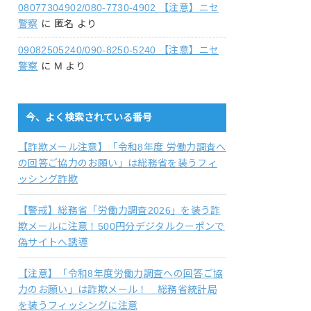
08077304902/080-7730-4902 【注意】ニセ
警察
に
匿名
より
09082505240/090-8250-5240 【注意】ニセ
警察
に
M
より
今、よく検索されている番号
【詐欺メール注意】「令和8年度 労働力調査へ
の回答ご協力のお願い」は総務省を装うフィ
ッシング詐欺
【警戒】総務省「労働力調査2026」を装う詐
欺メールに注意！500円分デジタルクーポンで
偽サイトへ誘導
【注意】「令和8年度労働力調査への回答ご協
力のお願い」は詐欺メール！ 総務省統計局
を装うフィッシングに注意