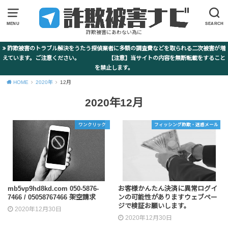
MENU
SEARCH
詐欺被害にあわない為に
詐欺被害のトラブル解決をうたう探偵業者に多額の調査費などを取られる二次被害が増
えています。ご注意ください。 【注意】当サイトの内容を無断転載をすること
を禁止します。
HOME
2020年
12月
2020年12月
ワンクリック
フィッシング詐欺・迷惑メール
mb5vp9hd8kd.com 050-5876-
お客様かんたん決済に異常ログイ
7466 / 05058767466‬ 架空請求
ンの可能性がありますウェブペー
ジで検証お願いします。
2020年12月30日
2020年12月30日