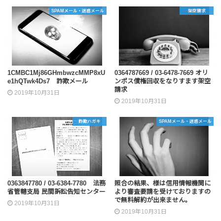
SPAMメール・迷惑メール
架空請求
1CMBC1Mj86GHmbwzcMMP8xU
0364787669 / 03-6478-7669 オリ
e1hQTwk4Ds7 詐欺メール
ンポス債権回収をなりすます架空
請求
2019年10月31日
2019年10月31日
詐欺ハガキ
SPAMメール・迷惑メール
0363847780 / 03-6384-7780 法務
照合の結果、様は信用情報機関に
省管轄支局 民間訴訟告知センター
より審査要請を受けておりますの
で無料解約が出来ません。
2019年10月31日
2019年10月31日