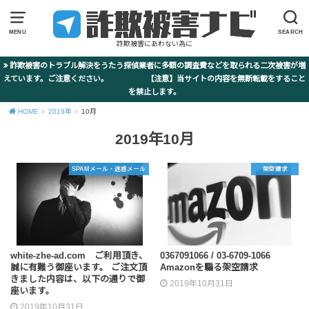
MENU
SEARCH
詐欺被害にあわない為に
詐欺被害のトラブル解決をうたう探偵業者に多額の調査費などを取られる二次被害が増
えています。ご注意ください。 【注意】当サイトの内容を無断転載をすること
を禁止します。
HOME
2019年
10月
2019年10月
SPAMメール・迷惑メール
架空請求
white-zhe-ad.com ご利用頂き、
0367091066 / 03-6709-1066
誠に有難う御座います。 ご注文頂
Amazonを騙る架空請求
きました内容は、以下の通りで御
2019年10月31日
座います。
2019年10月31日