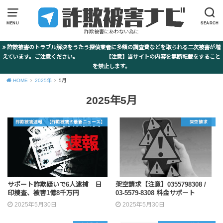
MENU
SEARCH
詐欺被害にあわない為に
詐欺被害のトラブル解決をうたう探偵業者に多額の調査費などを取られる二次被害が増
えています。ご注意ください。 【注意】当サイトの内容を無断転載をすること
を禁止します。
HOME
2025年
5月
2025年5月
詐欺被害速報 【詐欺被害の最新ニュース】
架空請求
サポート詐欺疑いで6人逮捕 日
架空請求【注意】0355798308 /
印捜査、被害1億8千万円
03-5579-8308 料金サポート
2025年5月30日
2025年5月30日