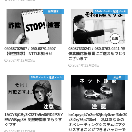
架空請求
SPAMメール・迷惑メール
05068702507 / 050-6870-2507
08087630241 / 080-8763-0241 物
【架空請求】 NTT/お知らせ
価高騰応援懸賞にご選おめでとう
ございます
2024年12月25日
2024年12月24日
SPAMメール・迷惑メール
未分類
1AGY8jCBy3K32Th9w8iRD2P2iY
bc1qayqk7n2sr52jhdy0zmf6dc30
EWWBpg8H 制限時間までもうす
x8t2ry76p736x4 私はあなたの
ぐです
オペレーティングシステムにアク
セスすることができるハッカーで
2024年12月24日