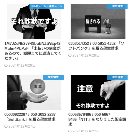
SPAMメール・迷惑メール
架空請求
1M7JZeNh2v9R9buBNZtWEp42
0358514352 / 03-5851-4352 「ソ
Mafm4PLPzF 「未払いの借金が
フトバンク」を騙る架空請求
あるので、期限までに返済してく
2024年12月28日
ださい」
2024年12月29日
架空請求
架空請求
05030922287 / 050-3092-2287
05068678486 / 050-6867-
「SoftBank」を騙る架空請求
8486「NTT」をなりました架空請
求
2024年12月27日
2024年12月27日