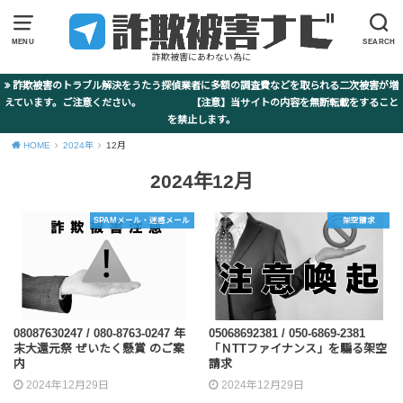
MENU
SEARCH
詐欺被害にあわない為に
詐欺被害のトラブル解決をうたう探偵業者に多額の調査費などを取られる二次被害が増
えています。ご注意ください。 【注意】当サイトの内容を無断転載をすること
を禁止します。
HOME
2024年
12月
2024年12月
SPAMメール・迷惑メール
架空請求
08087630247 / 080-8763-0247 年
05068692381 / 050-6869-2381
末大還元祭 ぜいたく懸賞 のご案
「ＮTTファイナンス」を騙る架空
内
請求
2024年12月29日
2024年12月29日