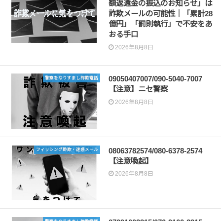
額返還金の振込のお知らせ」は
詐欺メールの可能性｜「累計28
億円」「罰則執行」で不安をあ
おる手口
2026年8月8日
09050407007/090-5040-7007
警察をなりすまし詐欺電話
【注意】ニセ警察
2026年8月8日
08063782574/080-6378-2574
フィッシング詐欺・迷惑メール
【注意喚起】
2026年8月8日