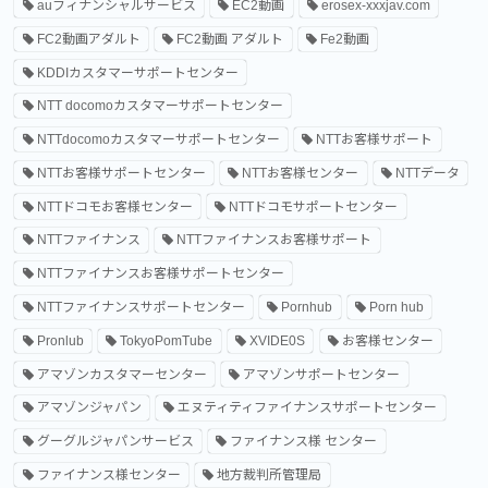
auフィナンシャルサービス
EC2動画
erosex-xxxjav.com
FC2動画アダルト
FC2動画 アダルト
Fe2動画
KDDIカスタマーサポートセンター
NTT docomoカスタマーサポートセンター
NTTdocomoカスタマーサポートセンター
NTTお客様サポート
NTTお客様サポートセンター
NTTお客様センター
NTTデータ
NTTドコモお客様センター
NTTドコモサポートセンター
NTTファイナンス
NTTファイナンスお客様サポート
NTTファイナンスお客様サポートセンター
NTTファイナンスサポートセンター
Pornhub
Porn hub
Pronlub
TokyoPomTube
XVIDE0S
お客様センター
アマゾンカスタマーセンター
アマゾンサポートセンター
アマゾンジャパン
エヌティティファイナンスサポートセンター
グーグルジャパンサービス
ファイナンス様 センター
ファイナンス様センター
地方裁判所管理局