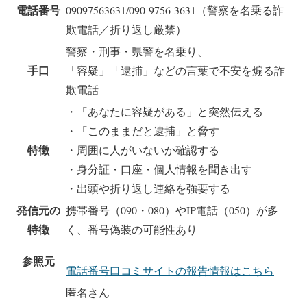
電話番号
09097563631/090-9756-3631（警察を名乗る詐
欺電話／折り返し厳禁）
警察・刑事・県警を名乗り、
手口
「容疑」「逮捕」などの言葉で不安を煽る詐
欺電話
・「あなたに容疑がある」と突然伝える
・「このままだと逮捕」と脅す
特徴
・周囲に人がいないか確認する
・身分証・口座・個人情報を聞き出す
・出頭や折り返し連絡を強要する
発信元の
携帯番号（090・080）やIP電話（050）が多
特徴
く、番号偽装の可能性あり
参照元
電話番号口コミサイトの報告情報はこちら
匿名さん