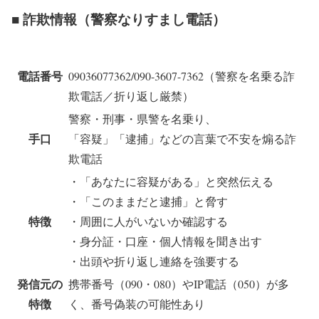
■ 詐欺情報（警察なりすまし電話）
電話番号
09036077362/090-3607-7362（警察を名乗る詐
欺電話／折り返し厳禁）
警察・刑事・県警を名乗り、
手口
「容疑」「逮捕」などの言葉で不安を煽る詐
欺電話
・「あなたに容疑がある」と突然伝える
・「このままだと逮捕」と脅す
特徴
・周囲に人がいないか確認する
・身分証・口座・個人情報を聞き出す
・出頭や折り返し連絡を強要する
発信元の
携帯番号（090・080）やIP電話（050）が多
特徴
く、番号偽装の可能性あり