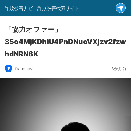
詐欺被害ナビ｜詐欺被害検索サイト
「協力オファー」
35o4MjKDhiU4PnDNuoVXjzv2fzw
hdNRN8K
fraudnavi
3か月前