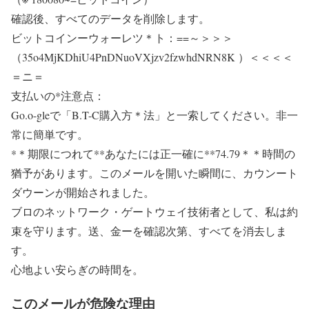
確認後、すべてのデータを削除します。
ビットコインーウォーレツ＊ト：==～＞＞＞
（35o4MjKDhiU4PnDNuoVXjzv2fzwhdNRN8K ）＜＜＜＜
＝ニ＝
支払いの*注意点：
Go.o-gleで「B.T-C購入方＊法」と一索してください。非一
常に簡単です。
*＊期限につれて**あなたには正一確に**74.79＊＊時間の
猶予があります。このメールを開いた瞬間に、カウンート
ダウーンが開始されました。
ブロのネットワーク・ゲートウェイ技術者として、私は約
束を守ります。送、金ーを確認次第、すべてを消去しま
す。
心地よい安らぎの時間を。
このメールが危険な理由