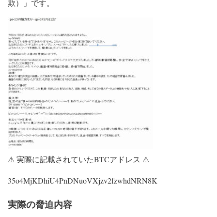
欺）」です。
⚠ 実際に記載されていたBTCアドレス ⚠
35o4MjKDhiU4PnDNuoVXjzv2fzwhdNRN8K
実際の脅迫内容