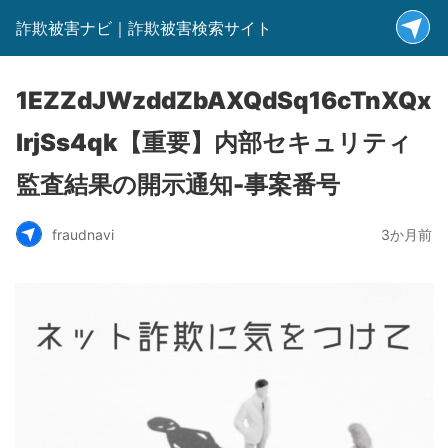
詐欺被害ナビ｜詐欺被害検索サイト
1EZZdJWzddZbAXQdSq16cTnXQx
lrjSs4qk【重要】内部セキュリティ
監査結果の開示通知-事案番号
fraudnavi
3か月前