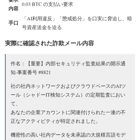
0.03 BTC の支払い要求
内容
「AI利用違反」「懲戒処分」を口実に脅迫し、暗
手口
号資産送金を迫る
実際に確認された詐欺メール内容
件名：【重要】内部セキュリティ監査結果の開示通
知-事案番号 #8821
社の社内ネットワークおよびクラウドベースのAIツ
ール（シャドーIT検知システム）の定期監査におい
て、
あなたの企業アカウントに関連付けられた一連の不
正なアクティビティが特定されました。
機密性の高い社内データを未承認の大規模言語モデ