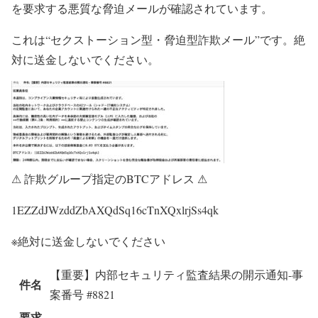
を要求する悪質な脅迫メールが確認されています。
これは“セクストーション型・脅迫型詐欺メール”です。絶
対に送金しないでください。
⚠ 詐欺グループ指定のBTCアドレス ⚠
1EZZdJWzddZbAXQdSq16cTnXQxlrjSs4qk
※絶対に送金しないでください
【重要】内部セキュリティ監査結果の開示通知-事
件名
案番号 #8821
要求