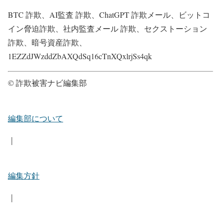
BTC 詐欺、AI監査 詐欺、ChatGPT 詐欺メール、ビットコ
イン脅迫詐欺、社内監査メール 詐欺、セクストーション
詐欺、暗号資産詐欺、
1EZZdJWzddZbAXQdSq16cTnXQxlrjSs4qk
© 詐欺被害ナビ編集部
編集部について
｜
編集方針
｜