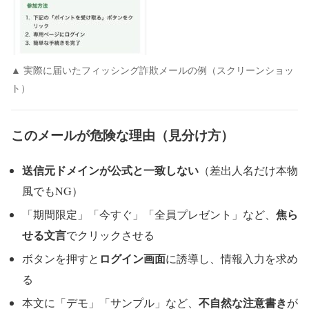
▲ 実際に届いたフィッシング詐欺メールの例（スクリーンショッ
ト）
このメールが危険な理由（見分け方）
送信元ドメインが公式と一致しない
（差出人名だけ本物
風でもNG）
焦ら
「期間限定」「今すぐ」「全員プレゼント」など、
せる文言
でクリックさせる
ログイン画面
ボタンを押すと
に誘導し、情報入力を求め
る
不自然な注意書き
本文に「デモ」「サンプル」など、
が