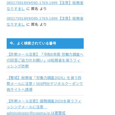
08017691899/080-1769-1899【注意】総務省
なりすまし
に
匿名
より
08017691899/080-1769-1899【注意】総務省
なりすまし
に
匿名
より
今、よく検索されている番号
【詐欺メール注意】「令和8年度 労働力調査へ
の回答ご協力のお願い」は総務省を装うフィ
ッシング詐欺
【警戒】総務省「労働力調査2026」を装う詐
欺メールに注意！500円分デジタルクーポンで
偽サイトへ誘導
【詐欺メール注意】国勢調査2026を装うフィ
ッシングメールに注意
administrator@creema.jp は要警戒