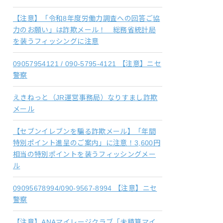
【注意】「令和8年度労働力調査への回答ご協
力のお願い」は詐欺メール！ 総務省統計局
を装うフィッシングに注意
09057954121 / 090-5795-4121 【注意】ニセ
警察
えきねっと（JR運営事務局）なりすまし詐欺
メール
【セブンイレブンを騙る詐欺メール】「年間
特別ポイント進呈のご案内」に注意！3,600円
相当の特別ポイントを装うフィッシングメー
ル
09095678994/090-9567-8994 【注意】ニセ
警察
【注意】ANAマイレージクラブ「未積算マイ