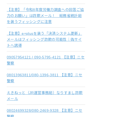
【注意】「令和8年度労働力調査への回答ご協
力のお願い」は詐欺メール！ 総務省統計局
を装うフィッシングに注意
【注意】e+plusを装う「決済システム更新」
メールはフィッシング詐欺の可能性｜偽サイ
トへ誘導
09057954121 / 090-5795-4121 【注意】ニセ
警察
08013963811/080-1396-3811 【注意】ニセ
警察
えきねっと（JR運営事務局）なりすまし詐欺
メール
08024699328/080-2469-9328 【注意】ニセ
警察