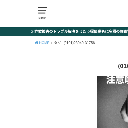
MENU
詐欺被害のトラブル解決をうたう探偵業者に多額の調
HOME
タグ : (0101)23949-31756
(01