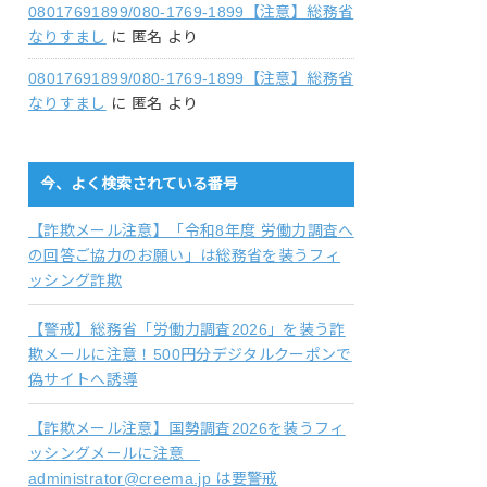
08017691899/080-1769-1899【注意】総務省
なりすまし
に
匿名
より
08017691899/080-1769-1899【注意】総務省
なりすまし
に
匿名
より
今、よく検索されている番号
【詐欺メール注意】「令和8年度 労働力調査へ
の回答ご協力のお願い」は総務省を装うフィ
ッシング詐欺
【警戒】総務省「労働力調査2026」を装う詐
欺メールに注意！500円分デジタルクーポンで
偽サイトへ誘導
【詐欺メール注意】国勢調査2026を装うフィ
ッシングメールに注意
administrator@creema.jp は要警戒