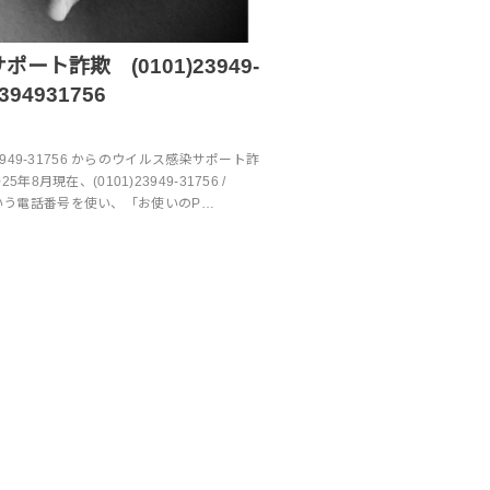
ート詐欺 (0101)23949-
2394931756
3949-31756 からのウイルス感染サポート詐
年8月現在、(0101)23949-31756 /
56 という電話番号を使い、「お使いのP…