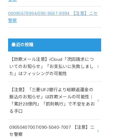
09095678994/090-9567-8994 【注意】ニセ
警察
最近の投稿
【詐欺メール注意】iCloud「次回請求につ
いてのお知らせ」「お支払いに失敗しまし
た」はフィッシングの可能性
【注意】「三菱UFJ銀行より総額返還金の
振込のお知らせ」は詐欺メールの可能性｜
「累計28億円」「罰則執行」で不安をあお
る手口
09050407007/090-5040-7007 【注意】ニ
セ警察