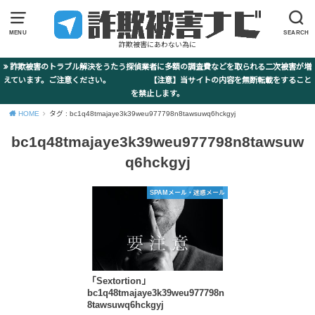
MENU
SEARCH
詐欺被害にあわない為に
詐欺被害のトラブル解決をうたう探偵業者に多額の調査費などを取られる二次被害が増
えています。ご注意ください。 【注意】当サイトの内容を無断転載をすること
を禁止します。
HOME
タグ : bc1q48tmajaye3k39weu977798n8tawsuwq6hckgyj
bc1q48tmajaye3k39weu977798n8tawsuw
q6hckgyj
SPAMメール・迷惑メール
「Sextortion」
bc1q48tmajaye3k39weu977798n
8tawsuwq6hckgyj