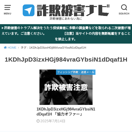
MENU
SEARCH
詐欺被害にあわない為に
詐欺被害のトラブル解決をうたう探偵業者に多額の調査費などを取られる二次被害が増
えています。ご注意ください。 【注意】当サイトの内容を無断転載をすること
を禁止します。
HOME
タグ : 1KDhJpD3izxHGj984vraGYbsiN1dDqaf1H
1KDhJpD3izxHGj984vraGYbsiN1dDqaf1H
フィッシング詐欺・迷惑メール
1KDhJpD3izxHGj984vraGYbsiN1
dDqaf1H 「協力オファー」
2025年7月14日