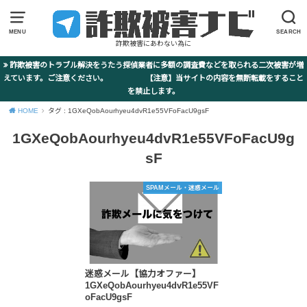
MENU
SEARCH
詐欺被害にあわない為に
詐欺被害のトラブル解決をうたう探偵業者に多額の調査費などを取られる二次被害が増
えています。ご注意ください。 【注意】当サイトの内容を無断転載をすること
を禁止します。
HOME
タグ : 1GXeQobAourhyeu4dvR1e55VFoFacU9gsF
1GXeQobAourhyeu4dvR1e55VFoFacU9g
sF
SPAMメール・迷惑メール
迷惑メール【協力オファー】
1GXeQobAourhyeu4dvR1e55VF
oFacU9gsF