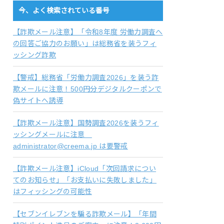
今、よく検索されている番号
【詐欺メール注意】「令和8年度 労働力調査へ
の回答ご協力のお願い」は総務省を装うフィ
ッシング詐欺
【警戒】総務省「労働力調査2026」を装う詐
欺メールに注意！500円分デジタルクーポンで
偽サイトへ誘導
【詐欺メール注意】国勢調査2026を装うフィ
ッシングメールに注意
administrator@creema.jp は要警戒
【詐欺メール注意】iCloud「次回請求につい
てのお知らせ」「お支払いに失敗しました」
はフィッシングの可能性
【セブンイレブンを騙る詐欺メール】「年間