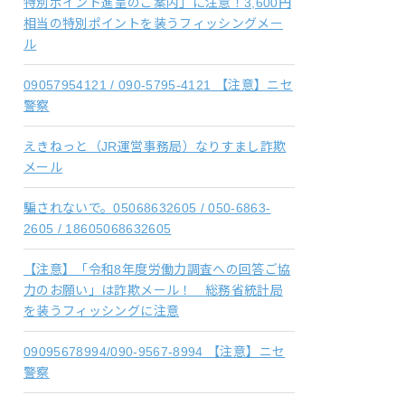
特別ポイント進呈のご案内」に注意！3,600円
相当の特別ポイントを装うフィッシングメー
ル
09057954121 / 090-5795-4121 【注意】ニセ
警察
えきねっと（JR運営事務局）なりすまし詐欺
メール
騙されないで。05068632605 / 050-6863-
2605 / 18605068632605
【注意】「令和8年度労働力調査への回答ご協
力のお願い」は詐欺メール！ 総務省統計局
を装うフィッシングに注意
09095678994/090-9567-8994 【注意】ニセ
警察