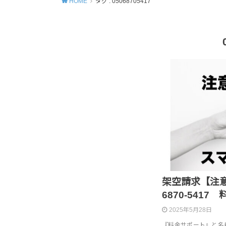
HOME
タグ : 05068705417
架空請求【注意】05
6870-541
2025年5月28日
『料金サポート』と名乗る