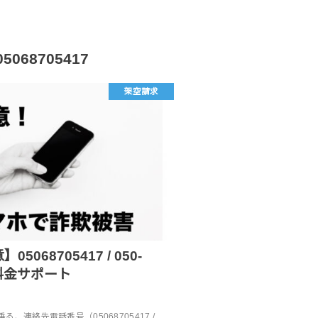
05068705417
架空請求
068705417 / 050-
7 料金サポート
、連絡先電話番号（05068705417 /