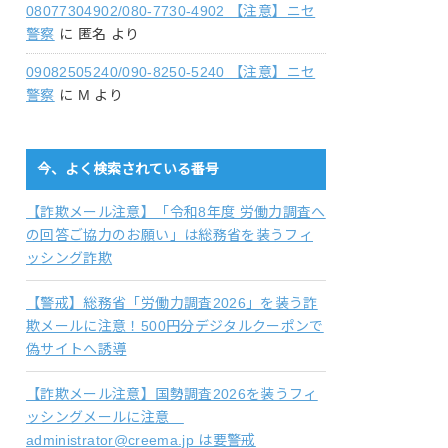
08077304902/080-7730-4902 【注意】ニセ
警察
に
匿名
より
09082505240/090-8250-5240 【注意】ニセ
警察
に
M
より
今、よく検索されている番号
【詐欺メール注意】「令和8年度 労働力調査へ
の回答ご協力のお願い」は総務省を装うフィ
ッシング詐欺
【警戒】総務省「労働力調査2026」を装う詐
欺メールに注意！500円分デジタルクーポンで
偽サイトへ誘導
【詐欺メール注意】国勢調査2026を装うフィ
ッシングメールに注意
administrator@creema.jp は要警戒