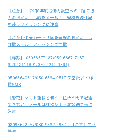
【注意】「令和8年度労働力調査への回答ご協
力のお願い」は詐欺メール！ 総務省統計局
を装うフィッシングに注意
【注意】楽天カード「国籍登録のお願い」は
詐欺メール！フィッシング詐欺
【詐欺】 05068677187/050-6867-7187
(07042111891/070-4211-1891)
05068640517/050-6864-0517 架空請求・詐
欺SMS
【警戒】ヤマト運輸を装う「住所不明で配達
できない」メールは詐欺か｜不審な送信元に
注意
08095622957/080-9562-2957 【注意】ニセ
警察