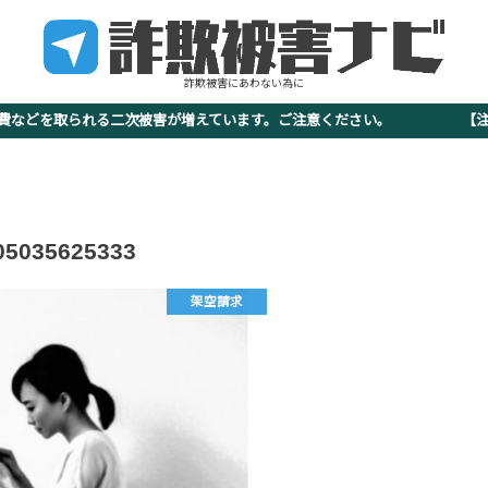
詐欺被害にあわない為に
査費などを取られる二次被害が増えています。ご注意ください。 【注意
05035625333
架空請求