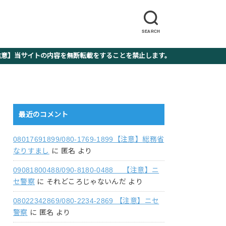
SEARCH
】当サイトの内容を無断転載をすることを禁止します。
最近のコメント
08017691899/080-1769-1899【注意】総務省
なりすまし
に
匿名
より
09081800488/090-8180-0488 【注意】ニ
セ警察
に
それどころじゃないんだ
より
08022342869/080-2234-2869 【注意】ニセ
警察
に
匿名
より