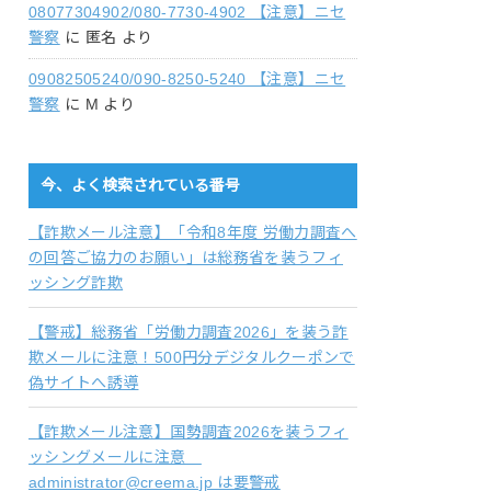
08077304902/080-7730-4902 【注意】ニセ
警察
に
匿名
より
09082505240/090-8250-5240 【注意】ニセ
警察
に
M
より
今、よく検索されている番号
【詐欺メール注意】「令和8年度 労働力調査へ
の回答ご協力のお願い」は総務省を装うフィ
ッシング詐欺
【警戒】総務省「労働力調査2026」を装う詐
欺メールに注意！500円分デジタルクーポンで
偽サイトへ誘導
【詐欺メール注意】国勢調査2026を装うフィ
ッシングメールに注意
administrator@creema.jp は要警戒