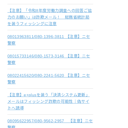
【注意】「令和8年度労働力調査への回答ご協
力のお願い」は詐欺メール！ 総務省統計局
を装うフィッシングに注意
08013963811/080-1396-3811 【注意】ニセ
警察
08015733146/080-1573-3146 【注意】ニセ
警察
08022415620/080-2241-5620 【注意】ニセ
警察
【注意】e+plusを装う「決済システム更新」
メールはフィッシング詐欺の可能性｜偽サイ
トへ誘導
08095622957/080-9562-2957 【注意】ニセ
警察