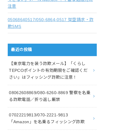
注意
05068640517/050-6864-0517 架空請求・詐
欺SMS
最近の投稿
【東京電力を装う詐欺メール】「くらし
TEPCOポイントの有効期限をご確認くだ
さい」はフィッシング詐欺に注意！
08062608869/080-6260-8869 警察を名乗
る詐欺電話／折り返し厳禁
07022219813/070-2221-9813
「Amazon」を名乗るフィッシング詐欺