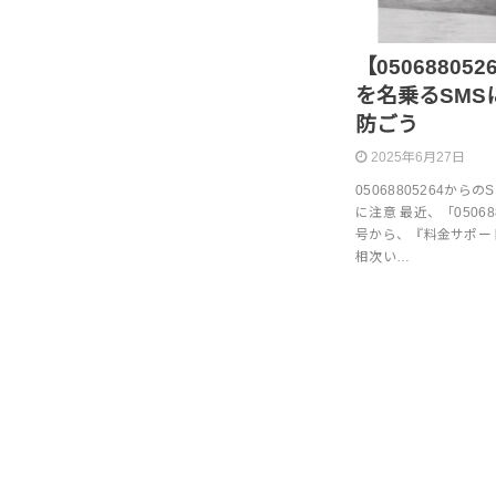
【0506880
を名乗るSM
防ごう
2025年6月27日
05068805264か
に注意 最近、「050688
号から、『料金サポー
相次い…