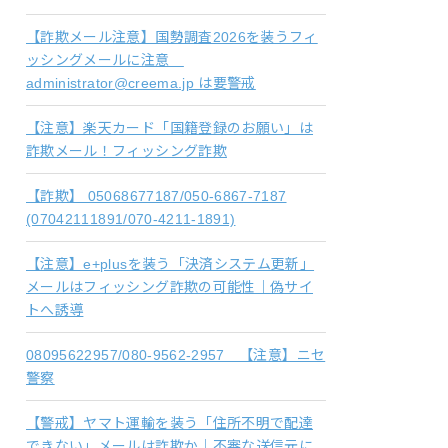
【詐欺メール注意】国勢調査2026を装うフィ
ッシングメールに注意
administrator@creema.jp は要警戒
【注意】楽天カード「国籍登録のお願い」は
詐欺メール！フィッシング詐欺
【詐欺】 05068677187/050-6867-7187
(07042111891/070-4211-1891)
【注意】e+plusを装う「決済システム更新」
メールはフィッシング詐欺の可能性｜偽サイ
トへ誘導
08095622957/080-9562-2957 【注意】ニセ
警察
【警戒】ヤマト運輸を装う「住所不明で配達
できない」メールは詐欺か｜不審な送信元に