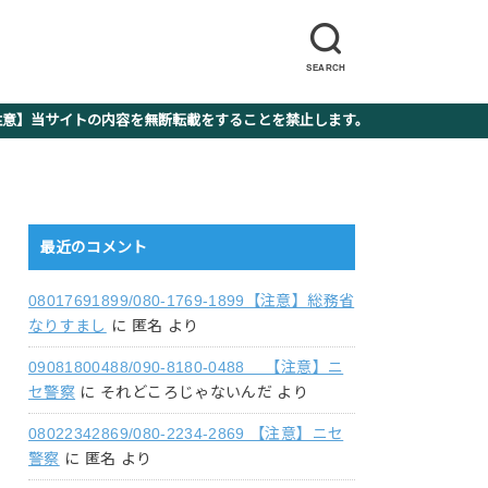
SEARCH
】当サイトの内容を無断転載をすることを禁止します。
最近のコメント
08017691899/080-1769-1899【注意】総務省
なりすまし
に
匿名
より
09081800488/090-8180-0488 【注意】ニ
セ警察
に
それどころじゃないんだ
より
08022342869/080-2234-2869 【注意】ニセ
警察
に
匿名
より