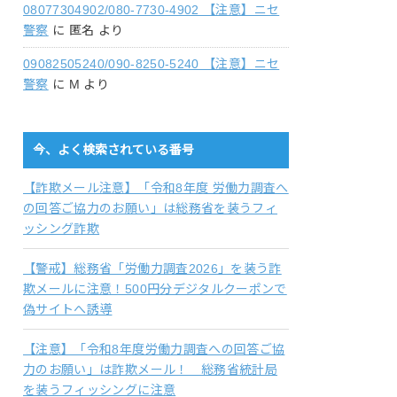
08077304902/080-7730-4902 【注意】ニセ
警察
に
匿名
より
09082505240/090-8250-5240 【注意】ニセ
警察
に
M
より
今、よく検索されている番号
【詐欺メール注意】「令和8年度 労働力調査へ
の回答ご協力のお願い」は総務省を装うフィ
ッシング詐欺
【警戒】総務省「労働力調査2026」を装う詐
欺メールに注意！500円分デジタルクーポンで
偽サイトへ誘導
【注意】「令和8年度労働力調査への回答ご協
力のお願い」は詐欺メール！ 総務省統計局
を装うフィッシングに注意