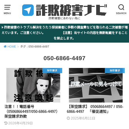
MENU
SEARCH
詐欺被害にあわない為に
詐欺被害のトラブル解決をうたう探偵業者に多額の調査費などを取られる二次被害が増
えています。ご注意ください。 【注意】当サイトの内容を無断転載をすること
を禁止します。
HOME
タグ : 050-6866-4497
050-6866-4497
架空請求
架空請求
注意！！電話番号
【架空請求】 05068664497 / 050-
（05068664497/050-6866-4497）
6866-4497 「催促通知」
架空請求詐欺
2025年6月11日
2026年4月29日