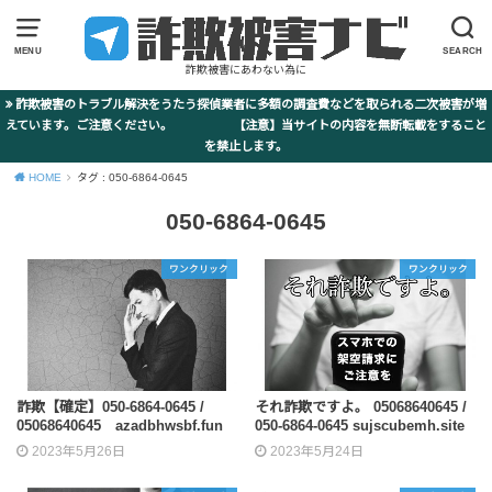
MENU
SEARCH
詐欺被害にあわない為に
詐欺被害のトラブル解決をうたう探偵業者に多額の調査費などを取られる二次被害が増
えています。ご注意ください。 【注意】当サイトの内容を無断転載をすること
を禁止します。
HOME
タグ : 050-6864-0645
050-6864-0645
ワンクリック
ワンクリック
詐欺【確定】050-6864-0645 /
それ詐欺ですよ。 05068640645 /
05068640645 azadbhwsbf.fun
050-6864-0645 sujscubemh.site
2023年5月26日
2023年5月24日