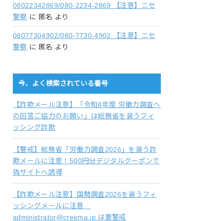
08022342869/080-2234-2869 【注意】ニセ
警察
に
匿名
より
08077304902/080-7730-4902 【注意】ニセ
警察
に
匿名
より
今、よく検索されている番号
【詐欺メール注意】「令和8年度 労働力調査へ
の回答ご協力のお願い」は総務省を装うフィ
ッシング詐欺
【警戒】総務省「労働力調査2026」を装う詐
欺メールに注意！500円分デジタルクーポンで
偽サイトへ誘導
【詐欺メール注意】国勢調査2026を装うフィ
ッシングメールに注意
administrator@creema.jp は要警戒