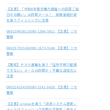
【注意】「令和8年度労働力調査への回答ご協
力のお願い」は詐欺メール！ 総務省統計局
を装うフィッシングに注意
08013963811/080-1396-3811 【注意】ニセ
警察
08015733146/080-1573-3146 【注意】ニセ
警察
【警戒】ヤマト運輸を装う「住所不明で配達
できない」メールは詐欺か｜不審な送信元に
注意
08022415620/080-2241-5620 【注意】ニセ
警察
【注意】e+plusを装う「決済システム更新」
メールはフィッシング詐欺の可能性｜偽サイ