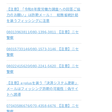
【注意】「令和8年度労働力調査への回答ご協
力のお願い」は詐欺メール！ 総務省統計局
を装うフィッシングに注意
08013963811/080-1396-3811 【注意】ニセ
警察
08015733146/080-1573-3146 【注意】ニセ
警察
08022415620/080-2241-5620 【注意】ニセ
警察
【注意】e+plusを装う「決済システム更新」
メールはフィッシング詐欺の可能性｜偽サイ
トへ誘導
07043586676/070-4358-6676 【注意】ニセ
警察