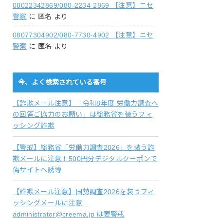
08022342869/080-2234-2869 【注意】ニセ
警察
に
匿名
より
08077304902/080-7730-4902 【注意】ニセ
警察
に
匿名
より
今、よく検索されている番号
【詐欺メール注意】「令和8年度 労働力調査へ
の回答ご協力のお願い」は総務省を装うフィ
ッシング詐欺
【警戒】総務省「労働力調査2026」を装う詐
欺メールに注意！500円分デジタルクーポンで
偽サイトへ誘導
【詐欺メール注意】国勢調査2026を装うフィ
ッシングメールに注意
administrator@creema.jp は要警戒