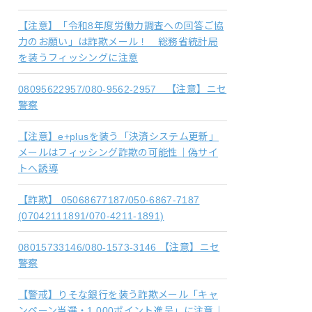
【注意】「令和8年度労働力調査への回答ご協
力のお願い」は詐欺メール！ 総務省統計局
を装うフィッシングに注意
08095622957/080-9562-2957 【注意】ニセ
警察
【注意】e+plusを装う「決済システム更新」
メールはフィッシング詐欺の可能性｜偽サイ
トへ誘導
【詐欺】 05068677187/050-6867-7187
(07042111891/070-4211-1891)
08015733146/080-1573-3146 【注意】ニセ
警察
【警戒】りそな銀行を装う詐欺メール「キャ
ンペーン当選・1,000ポイント進呈」に注意｜