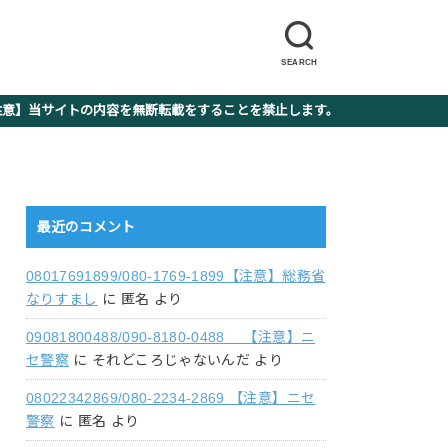
SEARCH
】当サイトの内容を無断転載をすることを禁止します。
最近のコメント
08017691899/080-1769-1899【注意】総務省
なりすまし
に
匿名
より
09081800488/090-8180-0488 【注意】ニ
セ警察
に
それどころじゃないんだ
より
08022342869/080-2234-2869 【注意】ニセ
警察
に
匿名
より