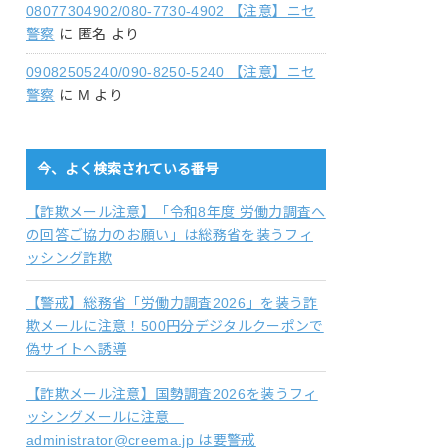
08077304902/080-7730-4902 【注意】ニセ
警察
に
匿名
より
09082505240/090-8250-5240 【注意】ニセ
警察
に
M
より
今、よく検索されている番号
【詐欺メール注意】「令和8年度 労働力調査へ
の回答ご協力のお願い」は総務省を装うフィ
ッシング詐欺
【警戒】総務省「労働力調査2026」を装う詐
欺メールに注意！500円分デジタルクーポンで
偽サイトへ誘導
【詐欺メール注意】国勢調査2026を装うフィ
ッシングメールに注意
administrator@creema.jp は要警戒