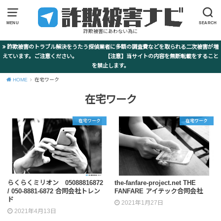
MENU
SEARCH
詐欺被害にあわない為に
詐欺被害のトラブル解決をうたう探偵業者に多額の調査費などを取られる二次被害が増
えています。ご注意ください。 【注意】当サイトの内容を無断転載をすること
を禁止します。
HOME
在宅ワーク
在宅ワーク
在宅ワーク
在宅ワーク
らくらくミリオン 05088816872
the-fanfare-project.net THE
/ 050-8881-6872 合同会社トレン
FANFARE アイテック合同会社
ド
2021年1月27日
2021年4月13日