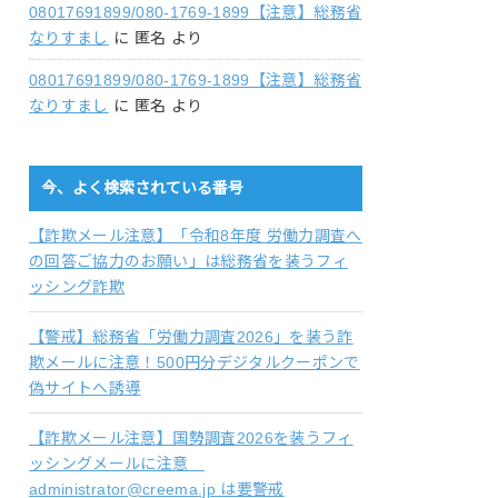
08017691899/080-1769-1899【注意】総務省
なりすまし
に
匿名
より
08017691899/080-1769-1899【注意】総務省
なりすまし
に
匿名
より
今、よく検索されている番号
【詐欺メール注意】「令和8年度 労働力調査へ
の回答ご協力のお願い」は総務省を装うフィ
ッシング詐欺
【警戒】総務省「労働力調査2026」を装う詐
欺メールに注意！500円分デジタルクーポンで
偽サイトへ誘導
【詐欺メール注意】国勢調査2026を装うフィ
ッシングメールに注意
administrator@creema.jp は要警戒