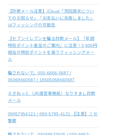
【詐欺メール注意】iCloud「次回請求につい
てのお知らせ」「お支払いに失敗しました」
はフィッシングの可能性
【セブンイレブンを騙る詐欺メール】「年間
特別ポイント進呈のご案内」に注意！3,600円
相当の特別ポイントを装うフィッシングメー
ル
騙されないで。050-6866-0687 /
05068660687 / 18605068660687
えきねっと（JR運営事務局）なりすまし詐欺
メール
09057954121 / 090-5795-4121 【注意】ニセ
警察
騙されないで。05068632605 / 050-6863-