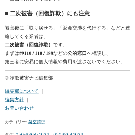
■ 二次被害（回復詐欺）にも注意
被害後に「取り戻せる」「返金交渉を代行する」などと連
絡してくる業者は、
二次被害（回復詐欺）
です。
#9110 / 110 / 188
公的窓口
まずは
などの
へ相談し、
第三者に安易に個人情報や費用を渡さないでください。
© 詐欺被害ナビ編集部
編集部について
｜
編集方針
｜
お問い合わせ
カテゴリー:
架空請求
タグ:
050-6864-4034
、
05068644034