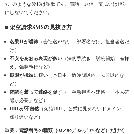
※このようなSMSは詐欺です。電話・返信・支払いは絶対
にしないでください。
■ 架空請求SMSの見抜き方
名乗りが曖昧
（会社名がない、部署名だけ、担当者名だ
け）
不安をあおる表現が多い
（法的手続き、訴訟開始、差押
え、強制執行など）
期限が極端に短い
（本日中、数時間以内、30分以内な
ど）
確認を装って連絡を促す
（「至急担当へ連絡」「本人確
認が必要」など）
URLが不自然
（短縮URL、公式に見えないドメイン、
綴り違いなど）
電話番号の種類（03／06／050／070など）だけで
重要：