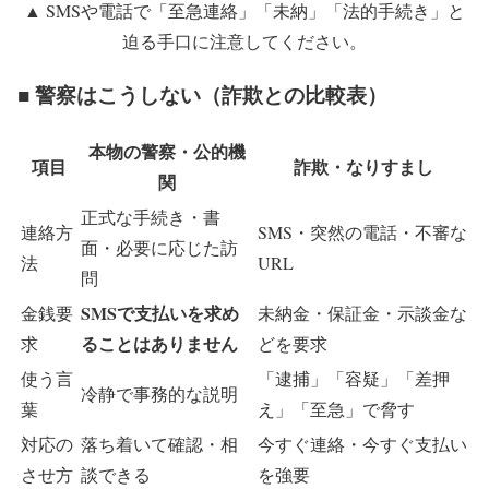
▲ SMSや電話で「至急連絡」「未納」「法的手続き」と
迫る手口に注意してください。
■ 警察はこうしない（詐欺との比較表）
本物の警察・公的機
項目
詐欺・なりすまし
関
正式な手続き・書
連絡方
SMS・突然の電話・不審な
面・必要に応じた訪
法
URL
問
SMSで支払いを求め
金銭要
未納金・保証金・示談金な
ることはありません
求
どを要求
使う言
「逮捕」「容疑」「差押
冷静で事務的な説明
葉
え」「至急」で脅す
対応の
落ち着いて確認・相
今すぐ連絡・今すぐ支払い
させ方
談できる
を強要