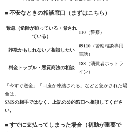
■ 不安なときの相談窓口（まずはこちら）
緊急（危険が迫っている・脅され
110
（警察）
ている）
#9110
（警察相談専用
詐欺かもしれない／相談したい
電話）
188
（消費者ホットラ
料金トラブル・悪質商法の相談
イン）
「今すぐ送金」「口座が凍結される」などと急かされた場
合は、
SMSの相手ではなく、上記の公的窓口へ相談してくださ
い。
■ すでに支払ってしまった場合（初動が重要で