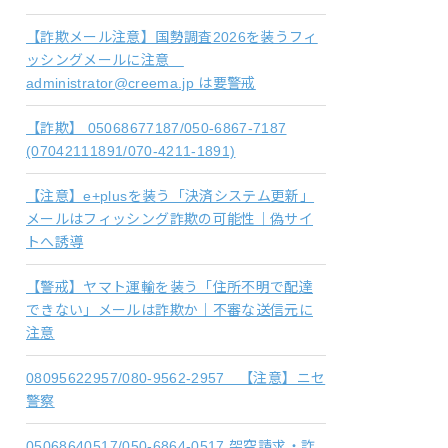
【詐欺メール注意】国勢調査2026を装うフィ
ッシングメールに注意
administrator@creema.jp は要警戒
【詐欺】 05068677187/050-6867-7187
(07042111891/070-4211-1891)
【注意】e+plusを装う「決済システム更新」
メールはフィッシング詐欺の可能性｜偽サイ
トへ誘導
【警戒】ヤマト運輸を装う「住所不明で配達
できない」メールは詐欺か｜不審な送信元に
注意
08095622957/080-9562-2957 【注意】ニセ
警察
05068640517/050-6864-0517 架空請求・詐