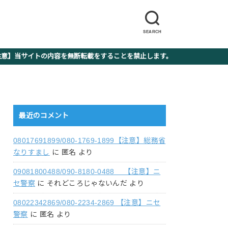
SEARCH
】当サイトの内容を無断転載をすることを禁止します。
最近のコメント
08017691899/080-1769-1899【注意】総務省
なりすまし
に
匿名
より
09081800488/090-8180-0488 【注意】ニ
セ警察
に
それどころじゃないんだ
より
08022342869/080-2234-2869 【注意】ニセ
警察
に
匿名
より