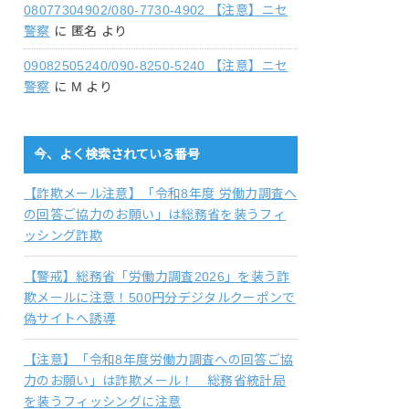
08077304902/080-7730-4902 【注意】ニセ
警察
に
匿名
より
09082505240/090-8250-5240 【注意】ニセ
警察
に
M
より
今、よく検索されている番号
【詐欺メール注意】「令和8年度 労働力調査へ
の回答ご協力のお願い」は総務省を装うフィ
ッシング詐欺
【警戒】総務省「労働力調査2026」を装う詐
欺メールに注意！500円分デジタルクーポンで
偽サイトへ誘導
【注意】「令和8年度労働力調査への回答ご協
力のお願い」は詐欺メール！ 総務省統計局
を装うフィッシングに注意