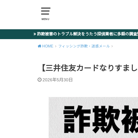
MENU
詐欺被害のトラブル解決をうたう探偵業者に多額の調
HOME
フィッシング詐欺・迷惑メール
【三井住友カードなりすましSMS】0
2026年5月30日