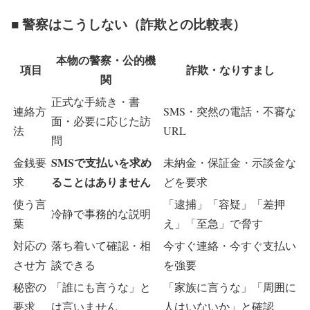
■ 警察はこうしない（詐欺との比較表）
本物の警察・公的機
項目
詐欺・なりすまし
関
正式な手続き・書
連絡方
SMS・突然の電話・不審な
面・必要に応じた訪
法
URL
問
SMSで支払いを求め
金銭要
未納金・保証金・示談金な
ることはありません
求
どを要求
使う言
「逮捕」「容疑」「差押
冷静で事務的な説明
葉
え」「至急」で脅す
対応の
落ち着いて確認・相
今すぐ連絡・今すぐ支払い
させ方
談できる
を強要
秘密の
「誰にも言うな」と
「家族に言うな」「周囲に
要求
は言いません
人はいないか」と確認