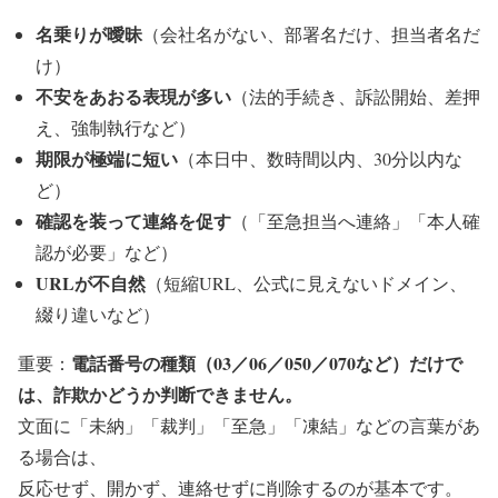
名乗りが曖昧
（会社名がない、部署名だけ、担当者名だ
け）
不安をあおる表現が多い
（法的手続き、訴訟開始、差押
え、強制執行など）
期限が極端に短い
（本日中、数時間以内、30分以内な
ど）
確認を装って連絡を促す
（「至急担当へ連絡」「本人確
認が必要」など）
URLが不自然
（短縮URL、公式に見えないドメイン、
綴り違いなど）
電話番号の種類（03／06／050／070など）だけで
重要：
は、詐欺かどうか判断できません。
文面に「未納」「裁判」「至急」「凍結」などの言葉があ
る場合は、
反応せず、開かず、連絡せずに削除する
のが基本です。