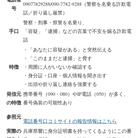
09077829288/090-7782-9288（警察を名乗る詐欺電
号
話／折り返し厳禁）
警察・刑事・県警を名乗り、
手口
「容疑」「逮捕」などの言葉で不安を煽る詐欺電
話
・「あなたに容疑がある」と突然伝える
・「このままだと逮捕」と脅す
特徴
・周囲に人がいないか確認する
・身分証・口座・個人情報を聞き出す
・出頭や折り返し連絡を強要する
発信元
携帯番号（090・080）やIP電話（050）が多く、
の特徴
番号偽装の可能性あり
参照元
電話番号口コミサイトの報告情報はこちら
実際の
兵庫県響に身分証明書を持ってくるようにこの番