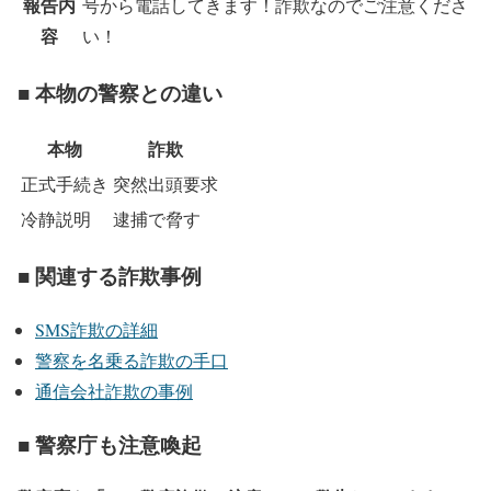
報告内
号から電話してきます！詐欺なのでご注意くださ
容
い！
■ 本物の警察との違い
本物
詐欺
正式手続き
突然出頭要求
冷静説明
逮捕で脅す
■ 関連する詐欺事例
SMS詐欺の詳細
警察を名乗る詐欺の手口
通信会社詐欺の事例
■ 警察庁も注意喚起