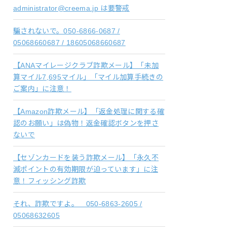
administrator@creema.jp は要警戒
騙されないで。050-6866-0687 /
05068660687 / 18605068660687
【ANAマイレージクラブ詐欺メール】「未加
算マイル7,695マイル」「マイル加算手続きの
ご案内」に注意！
【Amazon詐欺メール】「返金処理に関する確
認のお願い」は偽物！返金確認ボタンを押さ
ないで
【セゾンカードを装う詐欺メール】「永久不
滅ポイントの有効期限が迫っています」に注
意！フィッシング詐欺
それ、詐欺ですよ。 050-6863-2605 /
05068632605