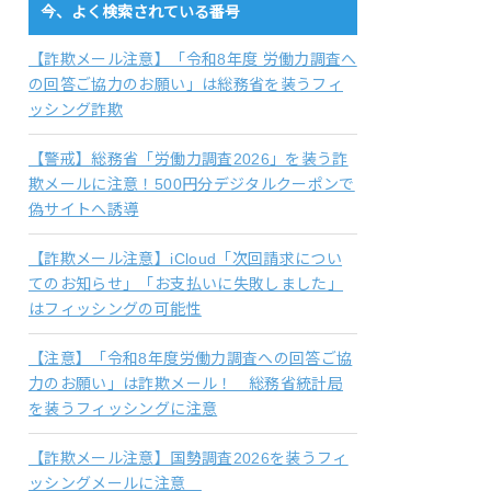
今、よく検索されている番号
【詐欺メール注意】「令和8年度 労働力調査へ
の回答ご協力のお願い」は総務省を装うフィ
ッシング詐欺
【警戒】総務省「労働力調査2026」を装う詐
欺メールに注意！500円分デジタルクーポンで
偽サイトへ誘導
【詐欺メール注意】iCloud「次回請求につい
てのお知らせ」「お支払いに失敗しました」
はフィッシングの可能性
【注意】「令和8年度労働力調査への回答ご協
力のお願い」は詐欺メール！ 総務省統計局
を装うフィッシングに注意
【詐欺メール注意】国勢調査2026を装うフィ
ッシングメールに注意