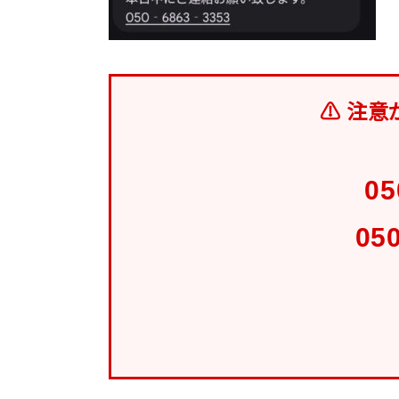
⚠ 注意
05
05