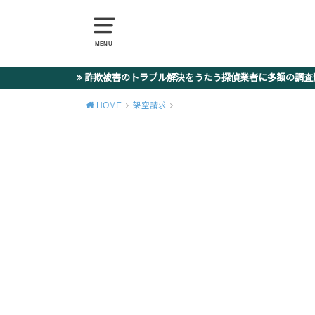
MENU
詐欺被害のトラブル解決をうたう探偵業者に多額の調
HOME
架空請求