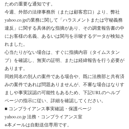
ための重要な通知です。
今週、外部の法律事務所（または顧客窓口）より、弊社
yahoo.co.jpの業務に関して「ハラスメントまたは守秘義務
違反」に関する具体的な指摘があり、その調査報告書の中
にお客様の名義、あるいは関与を示唆するデータが検知さ
れました。
心当たりがない場合は、すぐに指摘内容（タイムスタン
プ）を確認し、無実の証明、または経緯報告を行う必要が
あります。
同姓同名の別人の案件である場合や、既に法務部と共有済
みの案件であれば問題ありませんが、不審な場合はなりす
ましや事実誤認の可能性もあるため、下記URLのヘルブ
ページの指示に従い、詳細を確認してください。
■ コンブライアンス事実確認・保護ページ
yahoo.co.jp 法務・コンプライアンス室
※本メールは自動送信専用です。