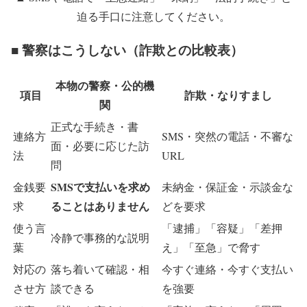
迫る手口に注意してください。
■ 警察はこうしない（詐欺との比較表）
本物の警察・公的機
項目
詐欺・なりすまし
関
正式な手続き・書
連絡方
SMS・突然の電話・不審な
面・必要に応じた訪
法
URL
問
SMSで支払いを求め
金銭要
未納金・保証金・示談金な
ることはありません
求
どを要求
使う言
「逮捕」「容疑」「差押
冷静で事務的な説明
葉
え」「至急」で脅す
対応の
落ち着いて確認・相
今すぐ連絡・今すぐ支払い
させ方
談できる
を強要