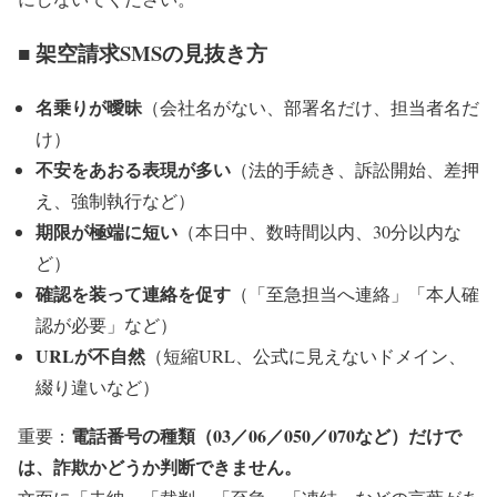
■ 架空請求SMSの見抜き方
名乗りが曖昧
（会社名がない、部署名だけ、担当者名だ
け）
不安をあおる表現が多い
（法的手続き、訴訟開始、差押
え、強制執行など）
期限が極端に短い
（本日中、数時間以内、30分以内な
ど）
確認を装って連絡を促す
（「至急担当へ連絡」「本人確
認が必要」など）
URLが不自然
（短縮URL、公式に見えないドメイン、
綴り違いなど）
電話番号の種類（03／06／050／070など）だけで
重要：
は、詐欺かどうか判断できません。