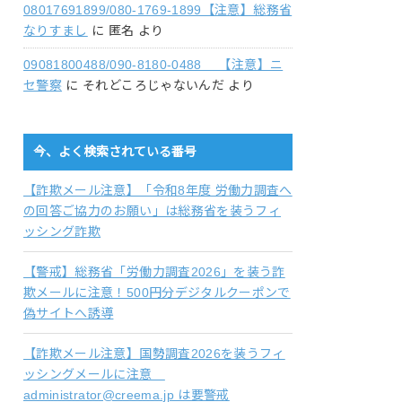
08017691899/080-1769-1899【注意】総務省
なりすまし
に
匿名
より
09081800488/090-8180-0488 【注意】ニ
セ警察
に
それどころじゃないんだ
より
今、よく検索されている番号
【詐欺メール注意】「令和8年度 労働力調査へ
の回答ご協力のお願い」は総務省を装うフィ
ッシング詐欺
【警戒】総務省「労働力調査2026」を装う詐
欺メールに注意！500円分デジタルクーポンで
偽サイトへ誘導
【詐欺メール注意】国勢調査2026を装うフィ
ッシングメールに注意
administrator@creema.jp は要警戒