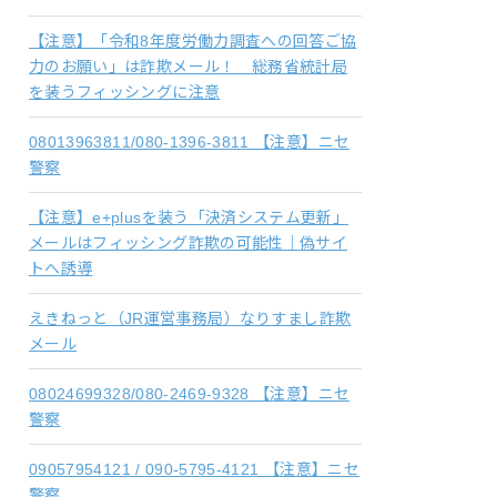
【注意】「令和8年度労働力調査への回答ご協
力のお願い」は詐欺メール！ 総務省統計局
を装うフィッシングに注意
08013963811/080-1396-3811 【注意】ニセ
警察
【注意】e+plusを装う「決済システム更新」
メールはフィッシング詐欺の可能性｜偽サイ
トへ誘導
えきねっと（JR運営事務局）なりすまし詐欺
メール
08024699328/080-2469-9328 【注意】ニセ
警察
09057954121 / 090-5795-4121 【注意】ニセ
警察