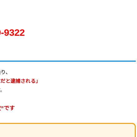
9-9322
乗り、
まだと逮捕される」
す。
”です