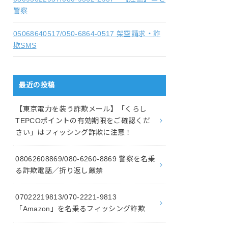
警察
05068640517/050-6864-0517 架空請求・詐
欺SMS
最近の投稿
【東京電力を装う詐欺メール】「くらし
TEPCOポイントの有効期限をご確認くだ
さい」はフィッシング詐欺に注意！
08062608869/080-6260-8869 警察を名乗
る詐欺電話／折り返し厳禁
07022219813/070-2221-9813
「Amazon」を名乗るフィッシング詐欺