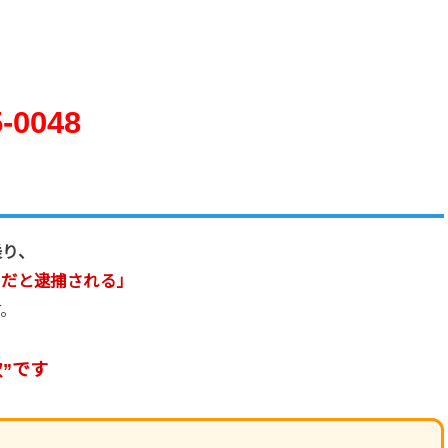
5-0048
乗り、
まだと逮捕される」
す。
”です