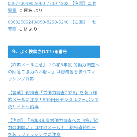
08077304902/080-7730-4902 【注意】ニセ
警察
に
匿名
より
09082505240/090-8250-5240 【注意】ニセ
警察
に
M
より
今、よく検索されている番号
【詐欺メール注意】「令和8年度 労働力調査へ
の回答ご協力のお願い」は総務省を装うフィ
ッシング詐欺
【警戒】総務省「労働力調査2026」を装う詐
欺メールに注意！500円分デジタルクーポンで
偽サイトへ誘導
【注意】「令和8年度労働力調査への回答ご協
力のお願い」は詐欺メール！ 総務省統計局
を装うフィッシングに注意