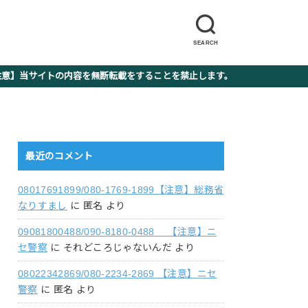
SEARCH
】当サイトの内容を無断転載をすることを禁止します。
最近のコメント
08017691899/080-1769-1899【注意】総務省
なりすまし
に
匿名
より
09081800488/090-8180-0488 【注意】ニ
セ警察
に
それどころじゃないんだ
より
08022342869/080-2234-2869 【注意】ニセ
警察
に
匿名
より