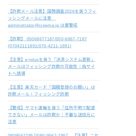
【詐欺メール注意】国勢調査2026を装うフィ
ッシングメールに注意
administrator@creema.jp は要警戒
【詐欺】 05068677187/050-6867-7187
(07042111891/070-4211-1891)
【注意】e+plusを装う「決済システム更新」
メールはフィッシング詐欺の可能性｜偽サイ
トへ誘導
【注意】楽天カード「国籍登録のお願い」は
詐欺メール！フィッシング詐欺
【警戒】ヤマト運輸を装う「住所不明で配達
できない」メールは詐欺か｜不審な送信元に
注意
08095622957/080-9562-2957 【注意】ニセ