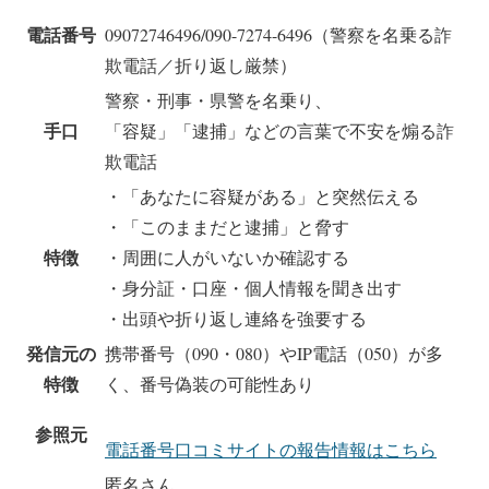
電話番号
09072746496/090-7274-6496（警察を名乗る詐
欺電話／折り返し厳禁）
警察・刑事・県警を名乗り、
手口
「容疑」「逮捕」などの言葉で不安を煽る詐
欺電話
・「あなたに容疑がある」と突然伝える
・「このままだと逮捕」と脅す
特徴
・周囲に人がいないか確認する
・身分証・口座・個人情報を聞き出す
・出頭や折り返し連絡を強要する
発信元の
携帯番号（090・080）やIP電話（050）が多
特徴
く、番号偽装の可能性あり
参照元
電話番号口コミサイトの報告情報はこちら
匿名さん