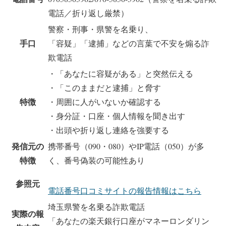
電話／折り返し厳禁）
警察・刑事・県警を名乗り、
手口
「容疑」「逮捕」などの言葉で不安を煽る詐
欺電話
・「あなたに容疑がある」と突然伝える
・「このままだと逮捕」と脅す
特徴
・周囲に人がいないか確認する
・身分証・口座・個人情報を聞き出す
・出頭や折り返し連絡を強要する
発信元の
携帯番号（090・080）やIP電話（050）が多
特徴
く、番号偽装の可能性あり
参照元
電話番号口コミサイトの報告情報はこちら
埼玉県警を名乗る詐欺電話
実際の報
「あなたの楽天銀行口座がマネーロンダリン