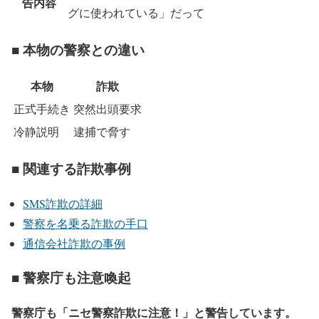
告内容
グに使われている」だって
■ 本物の警察との違い
本物
詐欺
正式手続き
突然出頭要求
冷静説明
逮捕で脅す
■ 関連する詐欺事例
SMS詐欺の詳細
警察を名乗る詐欺の手口
通信会社詐欺の事例
■ 警察庁も注意喚起
警察庁も「ニセ警察詐欺に注意！」と警告しています。