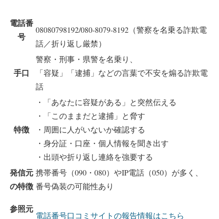
電話番
08080798192/080-8079-8192（警察を名乗る詐欺電
号
話／折り返し厳禁）
警察・刑事・県警を名乗り、
手口
「容疑」「逮捕」などの言葉で不安を煽る詐欺電
話
・「あなたに容疑がある」と突然伝える
・「このままだと逮捕」と脅す
特徴
・周囲に人がいないか確認する
・身分証・口座・個人情報を聞き出す
・出頭や折り返し連絡を強要する
発信元
携帯番号（090・080）やIP電話（050）が多く、
の特徴
番号偽装の可能性あり
参照元
電話番号口コミサイトの報告情報はこちら