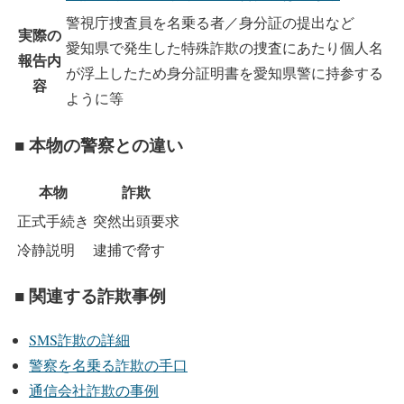
警視庁捜査員を名乗る者／身分証の提出など
実際の
愛知県で発生した特殊詐欺の捜査にあたり個人名
報告内
が浮上したため身分証明書を愛知県警に持参する
容
ように等
■ 本物の警察との違い
本物
詐欺
正式手続き
突然出頭要求
冷静説明
逮捕で脅す
■ 関連する詐欺事例
SMS詐欺の詳細
警察を名乗る詐欺の手口
通信会社詐欺の事例