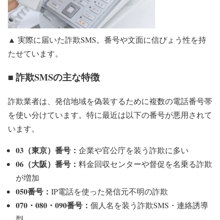
▲ 実際に届いた詐欺SMS。番号や文面に信ぴょう性を持
たせています。
■ 詐欺SMSの主な特徴
詐欺業者は、発信地域を偽装するために複数の電話番号帯
を使い分けています。特に最近は以下の番号が悪用されて
います。
03（東京）番号：
企業や官公庁を装う詐欺に多い
06（大阪）番号：
料金回収センターや督促を名乗る詐欺
が増加
050番号：
IP電話を使った発信元不明の詐欺
070・080・090番号：
個人名を装う詐欺SMS・連絡誘導
型