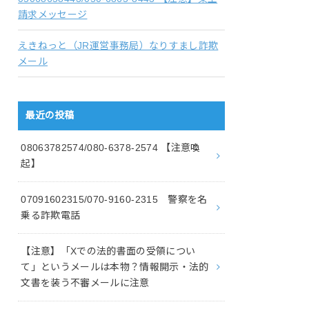
請求メッセージ
えきねっと（JR運営事務局）なりすまし詐欺
メール
最近の投稿
08063782574/080-6378-2574 【注意喚
起】
07091602315/070-9160-2315 警察を名
乗る詐欺電話
【注意】「Xでの法的書面の受領につい
て」というメールは本物？情報開示・法的
文書を装う不審メールに注意