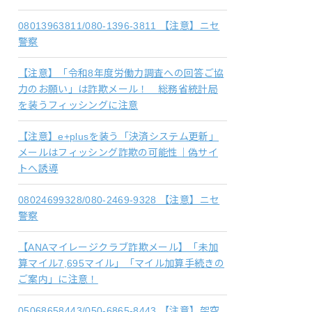
08013963811/080-1396-3811 【注意】ニセ
警察
【注意】「令和8年度労働力調査への回答ご協
力のお願い」は詐欺メール！ 総務省統計局
を装うフィッシングに注意
【注意】e+plusを装う「決済システム更新」
メールはフィッシング詐欺の可能性｜偽サイ
トへ誘導
08024699328/080-2469-9328 【注意】ニセ
警察
【ANAマイレージクラブ詐欺メール】「未加
算マイル7,695マイル」「マイル加算手続きの
ご案内」に注意！
05068658443/050-6865-8443 【注意】架空