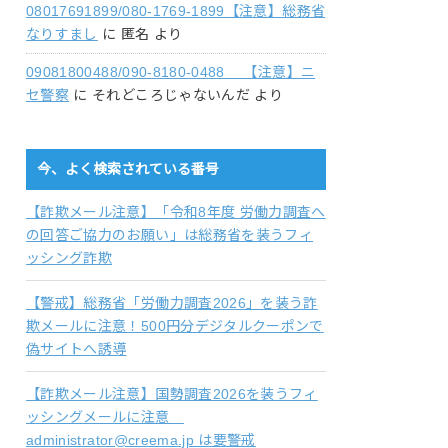
08017691899/080-1769-1899【注意】総務省
なりすまし
に
匿名
より
09081800488/090-8180-0488 【注意】ニ
セ警察
に
それどころじゃないんだ
より
今、よく検索されている番号
【詐欺メール注意】「令和8年度 労働力調査へ
の回答ご協力のお願い」は総務省を装うフィ
ッシング詐欺
【警戒】総務省「労働力調査2026」を装う詐
欺メールに注意！500円分デジタルクーポンで
偽サイトへ誘導
【詐欺メール注意】国勢調査2026を装うフィ
ッシングメールに注意
administrator@creema.jp は要警戒