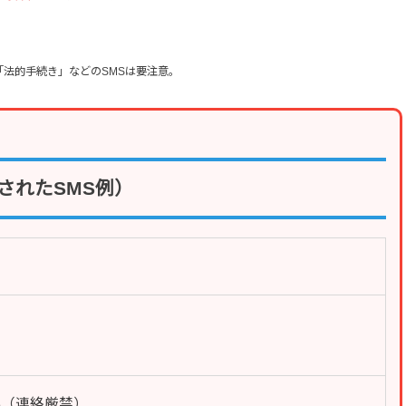
「法的手続き」などのSMSは要注意。
されたSMS例）
-4708（連絡厳禁）