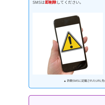
SMSは
即削除
してください。
▲ 詐欺SMSに記載されたUR