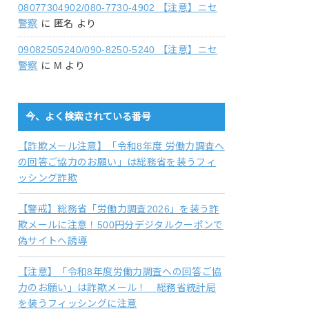
08077304902/080-7730-4902 【注意】ニセ
警察
に
匿名
より
09082505240/090-8250-5240 【注意】ニセ
警察
に
M
より
今、よく検索されている番号
【詐欺メール注意】「令和8年度 労働力調査へ
の回答ご協力のお願い」は総務省を装うフィ
ッシング詐欺
【警戒】総務省「労働力調査2026」を装う詐
欺メールに注意！500円分デジタルクーポンで
偽サイトへ誘導
【注意】「令和8年度労働力調査への回答ご協
力のお願い」は詐欺メール！ 総務省統計局
を装うフィッシングに注意