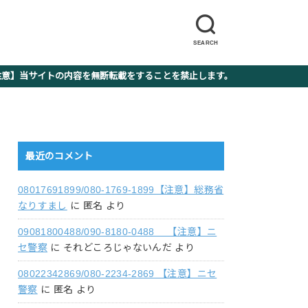
SEARCH
】当サイトの内容を無断転載をすることを禁止します。
最近のコメント
08017691899/080-1769-1899【注意】総務省
なりすまし
に
匿名
より
09081800488/090-8180-0488 【注意】ニ
セ警察
に
それどころじゃないんだ
より
08022342869/080-2234-2869 【注意】ニセ
警察
に
匿名
より