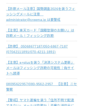
【詐欺メール注意】国勢調査2026を装うフィ
ッシングメールに注意
administrator@creema.jp は要警戒
【注意】楽天カード「国籍登録のお願い」は
詐欺メール！フィッシング詐欺
【詐欺】 05068677187/050-6867-7187
(07042111891/070-4211-1891)
【注意】e+plusを装う「決済システム更新」
メールはフィッシング詐欺の可能性｜偽サイ
トへ誘導
08095622957/080-9562-2957 【注意】ニセ
警察
【警戒】ヤマト運輸を装う「住所不明で配達
できない」メールは詐欺か｜不審な送信元に