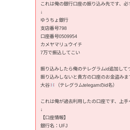
これは俺の銀行口座の振り込み先です、必ず振
↓  

ゆうちょ銀行  

支店番号798  

口座番号0509954  

カメヤマリュウイチ  

7万で振込してこい  

振り込みしたら俺のテレグラムid追加してつ
振り込みしないと貴方の口座のお金盗みます、
大谷
（テレグラムtelegamのid名）  

これは俺が過去利用したの口座です、上手く抜
↓  

【口座情報】  

銀行名：UFJ  
