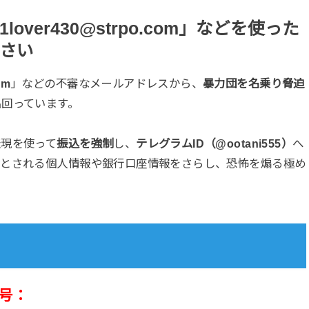
1lover430@strpo.com」などを使った
さい
om
」などの不審なメールアドレスから、
暴力団を名乗り脅迫
出回っています。
表現を使って
振込を強制
し、
テレグラムID（@ootani555）
へ
たとされる個人情報や銀行口座情報をさらし、恐怖を煽る極め
号：