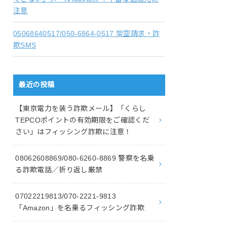
注意
05068640517/050-6864-0517 架空請求・詐
欺SMS
最近の投稿
【東京電力を装う詐欺メール】「くらし
TEPCOポイントの有効期限をご確認くだ
さい」はフィッシング詐欺に注意！
08062608869/080-6260-8869 警察を名乗
る詐欺電話／折り返し厳禁
07022219813/070-2221-9813
「Amazon」を名乗るフィッシング詐欺