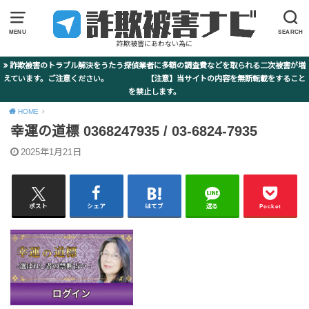
MENU
SEARCH
詐欺被害にあわない為に
詐欺被害のトラブル解決をうたう探偵業者に多額の調査費などを取られる二次被害が増
えています。ご注意ください。 【注意】当サイトの内容を無断転載をすること
を禁止します。
HOME
幸運の道標 0368247935 / 03-6824-7935
2025年1月21日
ポスト
シェア
はてブ
送る
Pocket