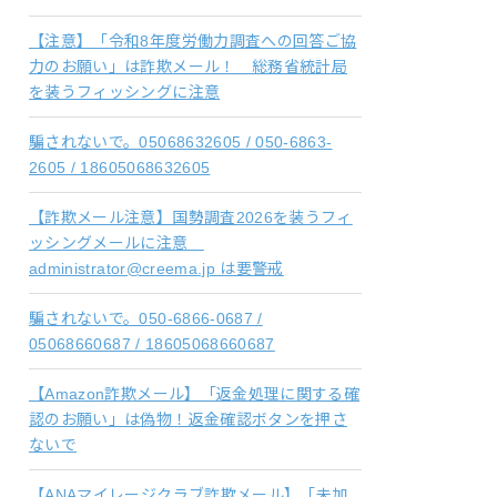
【注意】「令和8年度労働力調査への回答ご協
力のお願い」は詐欺メール！ 総務省統計局
を装うフィッシングに注意
騙されないで。05068632605 / 050-6863-
2605 / 18605068632605
【詐欺メール注意】国勢調査2026を装うフィ
ッシングメールに注意
administrator@creema.jp は要警戒
騙されないで。050-6866-0687 /
05068660687 / 18605068660687
【Amazon詐欺メール】「返金処理に関する確
認のお願い」は偽物！返金確認ボタンを押さ
ないで
【ANAマイレージクラブ詐欺メール】「未加