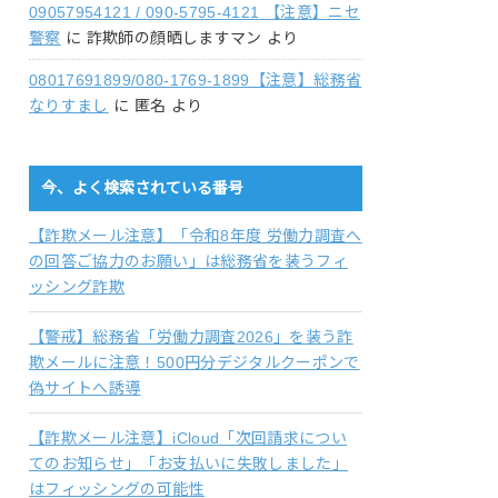
09057954121 / 090-5795-4121 【注意】ニセ
警察
に
詐欺師の顔晒しますマン
より
08017691899/080-1769-1899【注意】総務省
なりすまし
に
匿名
より
今、よく検索されている番号
【詐欺メール注意】「令和8年度 労働力調査へ
の回答ご協力のお願い」は総務省を装うフィ
ッシング詐欺
【警戒】総務省「労働力調査2026」を装う詐
欺メールに注意！500円分デジタルクーポンで
偽サイトへ誘導
【詐欺メール注意】iCloud「次回請求につい
てのお知らせ」「お支払いに失敗しました」
はフィッシングの可能性