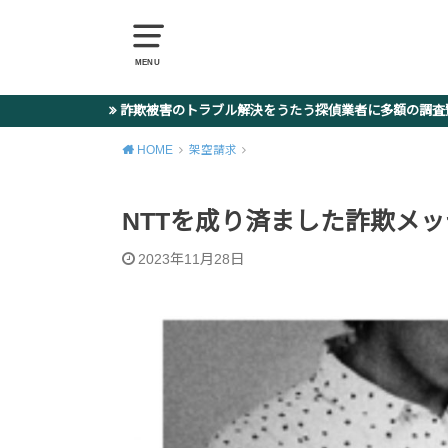
MENU
詐欺被害のトラブル解決をうたう探偵業者に多額の調
HOME
架空請求
NTTを成り済ました詐欺メッセージ 
2023年11月28日