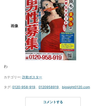
画像
わ
カテゴリー:
詐欺ポスター
タグ:
0120-958-919
、
0120958919
、
bigsight0120.com
コメントする