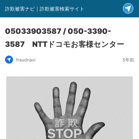
詐欺被害ナビ｜詐欺被害検索サイト
05033903587 / 050-3390-
3587 NTTドコモお客様センター
fraudnavi
5年前