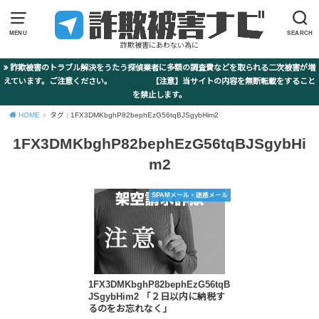
MENU
SEARCH
詐欺被害にあわない為に
詐欺被害のトラブル解決をうたう探偵業者に多額の調査費などを取られる二次被害が増
えています。ご注意ください。 【注意】当サイトの内容を無断転載をすること
を禁止します。
HOME
タグ : 1FX3DMKbghP82bephEzG56tqBJSgybHim2
1FX3DMKbghP82bephEzG56tqBJSgybHi
m2
SPAMメール・迷惑メール
1FX3DMKbghP82bephEzG56tqB
JSgybHim2 「２日以内に納税す
るのをお忘れなく」