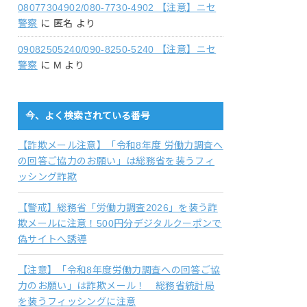
08077304902/080-7730-4902 【注意】ニセ
警察
に
匿名
より
09082505240/090-8250-5240 【注意】ニセ
警察
に
M
より
今、よく検索されている番号
【詐欺メール注意】「令和8年度 労働力調査へ
の回答ご協力のお願い」は総務省を装うフィ
ッシング詐欺
【警戒】総務省「労働力調査2026」を装う詐
欺メールに注意！500円分デジタルクーポンで
偽サイトへ誘導
【注意】「令和8年度労働力調査への回答ご協
力のお願い」は詐欺メール！ 総務省統計局
を装うフィッシングに注意