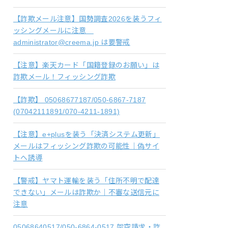
【詐欺メール注意】国勢調査2026を装うフィ
ッシングメールに注意
administrator@creema.jp は要警戒
【注意】楽天カード「国籍登録のお願い」は
詐欺メール！フィッシング詐欺
【詐欺】 05068677187/050-6867-7187
(07042111891/070-4211-1891)
【注意】e+plusを装う「決済システム更新」
メールはフィッシング詐欺の可能性｜偽サイ
トへ誘導
【警戒】ヤマト運輸を装う「住所不明で配達
できない」メールは詐欺か｜不審な送信元に
注意
05068640517/050-6864-0517 架空請求・詐