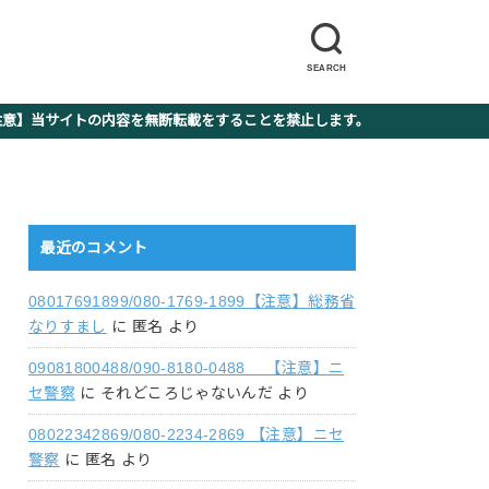
SEARCH
】当サイトの内容を無断転載をすることを禁止します。
最近のコメント
08017691899/080-1769-1899【注意】総務省
なりすまし
に
匿名
より
09081800488/090-8180-0488 【注意】ニ
セ警察
に
それどころじゃないんだ
より
08022342869/080-2234-2869 【注意】ニセ
警察
に
匿名
より