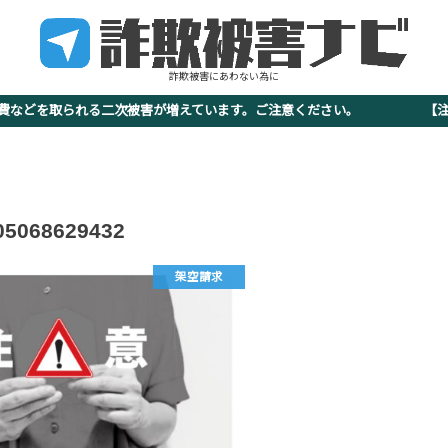
詐欺被害にあわない為に
査費などを取られる二次被害が増えています。ご注意ください。 【注意
05068629432
架空請求