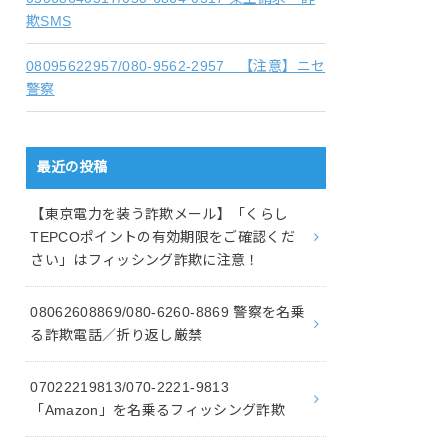
欺SMS
08095622957/080-9562-2957 【注意】ニセ
警察
最近の投稿
【東京電力を装う詐欺メール】「くらし
TEPCOポイントの有効期限をご確認くだ
さい」はフィッシング詐欺に注意！
08062608869/080-6260-8869 警察を名乗
る詐欺電話／折り返し厳禁
07022219813/070-2221-9813
「Amazon」を名乗るフィッシング詐欺